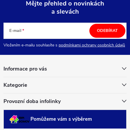
Mějte přehled o novinkách
a slevách
Z
á
E-mail
ODEBÍRAT
p
Vložením e-mailu souhlasíte s
podmínkami ochrany osobních údajů
a
Informace pro vás
t
í
Kategorie
Provozní doba infolinky
Pomůžeme vám s výběrem