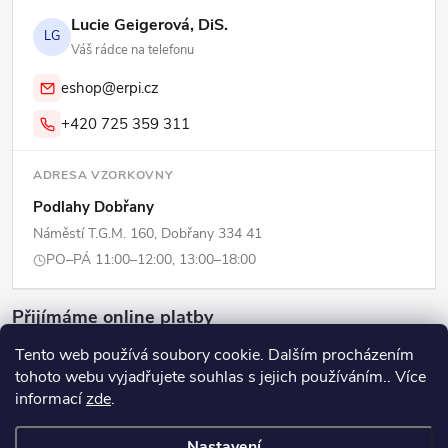
Lucie Geigerová, DiS.
LG
Váš rádce na telefonu
eshop@erpi.cz
+420 725 359 311
ADRESA VZORKOVNY
Podlahy Dobřany
Náměstí T.G.M. 160, Dobřany 334 41
PO–PÁ 11:00–12:00, 13:00–18:00
Přijímáme online platby
Tento web používá soubory cookie. Dalším procházením
tohoto webu vyjadřujete souhlas s jejich používáním.. Více
informací
zde
.
Copyright 2026
ERPI - Domov
. Všechna práva vyhrazena.
Upravit
Nastavení