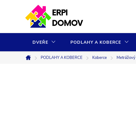
Přejít
na
obsah
DVEŘE
PODLAHY A KOBERCE
PODLAHY A KOBERCE
Koberce
Metrážový v
Domů