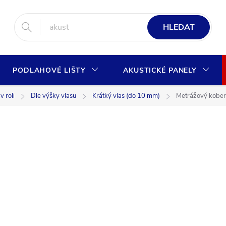
HLEDAT
PODLAHOVÉ LIŠTY
AKUSTICKÉ PANELY
 roli
Dle výšky vlasu
Krátký vlas (do 10 mm)
Metrážový kob