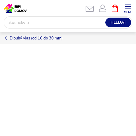
Přejít
NÁKUPNÍ
KOŠÍK
na
obsah
HLEDAT
Dlouhý vlas (od 10 do 30 mm)