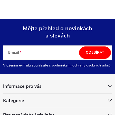
Mějte přehled o novinkách
a slevách
Z
á
E-mail
ODEBÍRAT
p
Vložením e-mailu souhlasíte s
podmínkami ochrany osobních údajů
a
Informace pro vás
t
í
Kategorie
Provozní doba infolinky