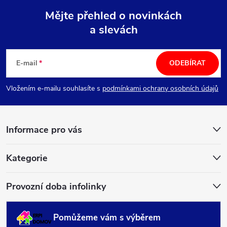
Mějte přehled o novinkách
a slevách
Z
á
E-mail
ODEBÍRAT
p
Vložením e-mailu souhlasíte s
podmínkami ochrany osobních údajů
a
Informace pro vás
t
í
Kategorie
Provozní doba infolinky
Pomůžeme vám s výběrem