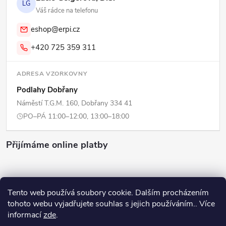
LG
Váš rádce na telefonu
eshop@erpi.cz
+420 725 359 311
ADRESA VZORKOVNY
Podlahy Dobřany
Náměstí T.G.M. 160, Dobřany 334 41
PO–PÁ 11:00–12:00, 13:00–18:00
Přijímáme online platby
Tento web používá soubory cookie. Dalším procházením
tohoto webu vyjadřujete souhlas s jejich používáním.. Více
Copyright 2026
ERPI - Domov
. Všechna práva vyhrazena.
Upravit
informací
zde
.
nastavení cookies