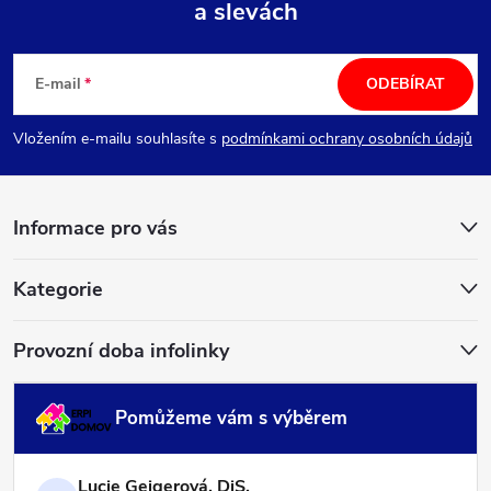
a slevách
Z
á
E-mail
ODEBÍRAT
p
Vložením e-mailu souhlasíte s
podmínkami ochrany osobních údajů
a
Informace pro vás
t
í
Kategorie
Provozní doba infolinky
Pomůžeme vám s výběrem
Lucie Geigerová, DiS.