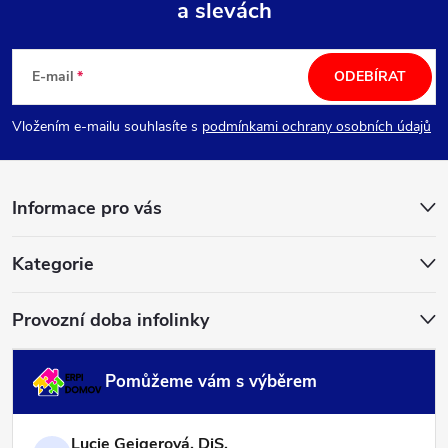
a slevách
Z
á
E-mail
ODEBÍRAT
p
Vložením e-mailu souhlasíte s
podmínkami ochrany osobních údajů
a
Informace pro vás
t
í
Kategorie
Provozní doba infolinky
Pomůžeme vám s výběrem
Lucie Geigerová, DiS.