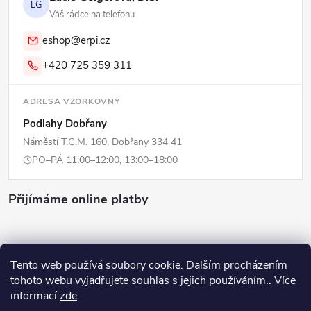
LG
Váš rádce na telefonu
eshop@erpi.cz
+420 725 359 311
ADRESA VZORKOVNY
Podlahy Dobřany
Náměstí T.G.M. 160, Dobřany 334 41
PO–PÁ 11:00–12:00, 13:00–18:00
Přijímáme online platby
Tento web používá soubory cookie. Dalším procházením
tohoto webu vyjadřujete souhlas s jejich používáním.. Více
Copyright 2026
ERPI - Domov
. Všechna práva vyhrazena.
Upravit
informací
zde
.
nastavení cookies