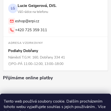
Lucie Geigerová, DiS.
LG
Váš rádce na telefonu
eshop@erpi.cz
+420 725 359 311
ADRESA VZORKOVNY
Podlahy Dobřany
Náměstí T.G.M. 160, Dobřany 334 41
PO–PÁ 11:00–12:00, 13:00–18:00
Přijímáme online platby
Tento web používá soubory cookie. Dalším procházením
tohoto webu vyjadřujete souhlas s jejich používáním.. Více
Copyright 2026
ERPI - Domov
. Všechna práva vyhrazena.
Upravit