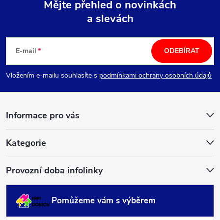
Mějte přehled o novinkách
a slevách
Z
á
E-mail
ODEBÍRAT
p
Vložením e-mailu souhlasíte s
podmínkami ochrany osobních údajů
a
Informace pro vás
t
í
Kategorie
Provozní doba infolinky
Pomůžeme vám s výběrem