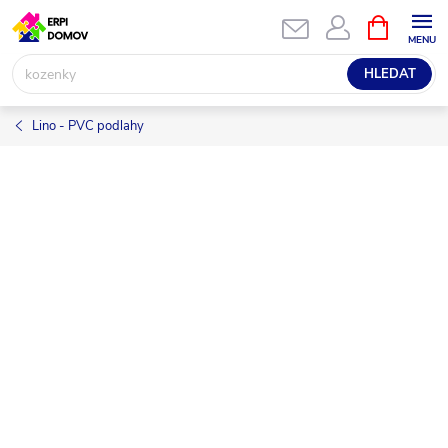
Přejít
NÁKUPNÍ
KOŠÍK
na
obsah
HLEDAT
Lino - PVC podlahy