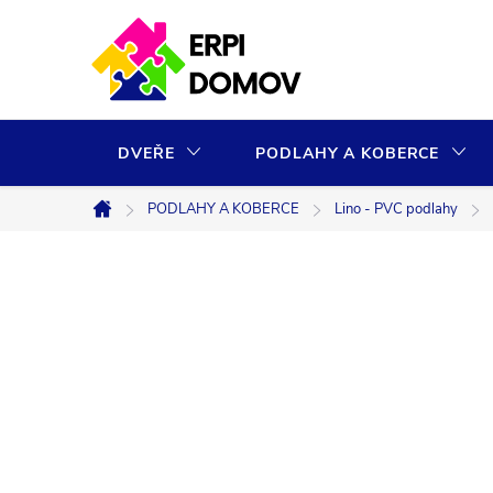
Přejít
na
obsah
DVEŘE
PODLAHY A KOBERCE
PODLAHY A KOBERCE
Lino - PVC podlahy
Domů