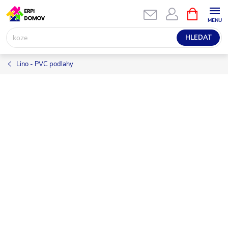
Přejít
NÁKUPNÍ
KOŠÍK
na
obsah
HLEDAT
Lino - PVC podlahy