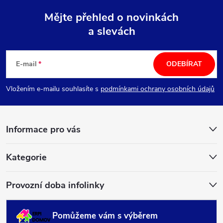
Mějte přehled o novinkách
a slevách
Z
á
E-mail
ODEBÍRAT
p
Vložením e-mailu souhlasíte s
podmínkami ochrany osobních údajů
a
Informace pro vás
t
í
Kategorie
Provozní doba infolinky
Pomůžeme vám s výběrem