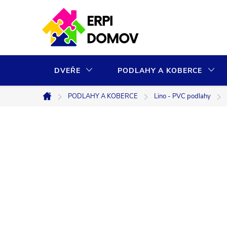
Přejít
na
obsah
DVEŘE
PODLAHY A KOBERCE
PODLAHY A KOBERCE
Lino - PVC podlahy
Domů