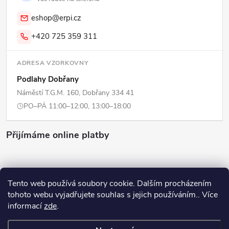
eshop@erpi.cz
+420 725 359 311
ADRESA VZORKOVNY
Podlahy Dobřany
Náměstí T.G.M. 160, Dobřany 334 41
PO–PÁ 11:00–12:00, 13:00–18:00
Přijímáme online platby
Tento web používá soubory cookie. Dalším procházením
tohoto webu vyjadřujete souhlas s jejich používáním.. Více
Copyright 2026
ERPI - Domov
. Všechna práva vyhrazena.
Upravit
informací
zde
.
nastavení cookies