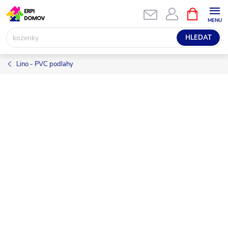
Přejít
NÁKUPNÍ
KOŠÍK
na
obsah
HLEDAT
Lino - PVC podlahy