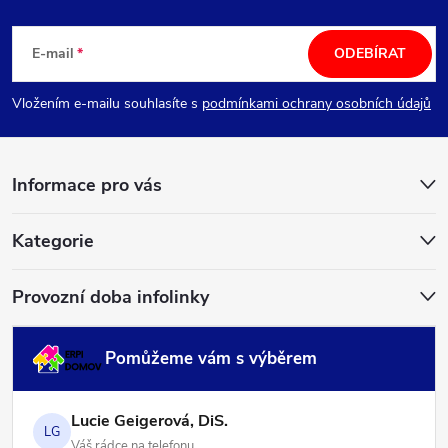
Z
á
E-mail
ODEBÍRAT
p
Vložením e-mailu souhlasíte s
podmínkami ochrany osobních údajů
a
Informace pro vás
t
í
Kategorie
Provozní doba infolinky
Pomůžeme vám s výběrem
Lucie Geigerová, DiS.
LG
Váš rádce na telefonu