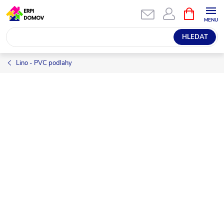
Přejít
NÁKUPNÍ
KOŠÍK
na
obsah
HLEDAT
Lino - PVC podlahy