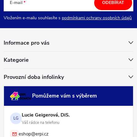
á
E-mail
ODEBÍRAT
p
Vložením e-mailu souhlasíte s
podmínkami ochrany osobních údajů
a
Informace pro vás
t
í
Kategorie
Provozní doba infolinky
Pomůžeme vám s výběrem
Lucie Geigerová, DiS.
LG
Váš rádce na telefonu
eshop@erpi.cz