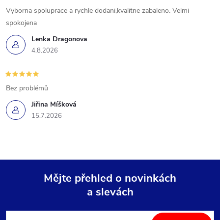
Vyborna spoluprace a rychle dodani,kvalitne zabaleno. Velmi
spokojena
Lenka Dragonova
4.8.2026
Bez problémů
Jiřina Míšková
15.7.2026
Mějte přehled o novinkách
a slevách
Z