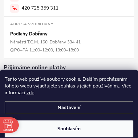
+420 725 359 311
ADRESA VZORKOVNY
Podlahy Dobřany
Náměstí T.G.M. 160, Dobřany 334 41
PO–PÁ 11:00–12:00, 13:00–18:00
Přijímáme online platby
Tento web používá soubory cookie. Dalším procházením
tohoto webu vyjadřujete souhlas s jejich používáním.. Více
informací
zde
.
Copyright 2026
ERPI - Domov
. Všechna práva vyhrazena.
Upravit
Nastavení
nastavení cookies
Vytvořil Shoptet
Souhlasím
Zobrazit