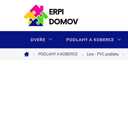
Přejít
na
obsah
DVEŘE
PODLAHY A KOBERCE
PODLAHY A KOBERCE
Lino - PVC podlahy
Domů