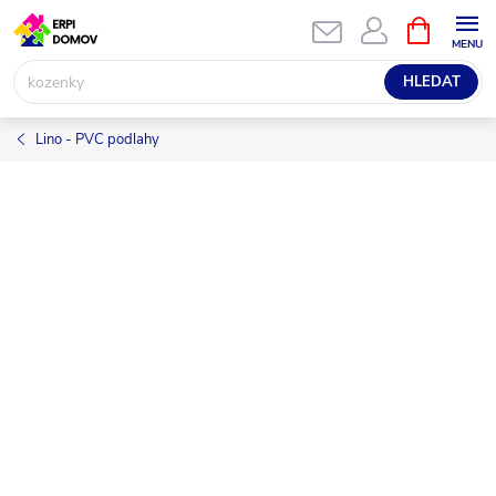
Přejít
NÁKUPNÍ
KOŠÍK
na
obsah
HLEDAT
Lino - PVC podlahy