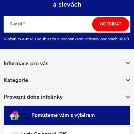
a slevách
Z
á
E-mail
ODEBÍRAT
p
Vložením e-mailu souhlasíte s
podmínkami ochrany osobních údajů
a
Informace pro vás
t
í
Kategorie
Provozní doba infolinky
Pomůžeme vám s výběrem
Lucie Geigerová, DiS.