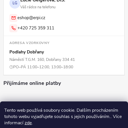
LG
Váš rádce na telefonu
eshop@erpi.cz
+420 725 359 311
ADRESA VZORKOVNY
Podlahy Dobřany
Náměstí T.G.M. 160, Dobřany 334 41
PO–PÁ 11:00–12:00, 13:00–18:00
Přijímáme online platby
Tento web používá soubory cookie. Dalším procházením
tohoto webu vyjadřujete souhlas s jejich používáním.. Více
Copyright 2026
ERPI - Domov
. Všechna práva vyhrazena.
Upravit
informací
zde
.
nastavení cookies