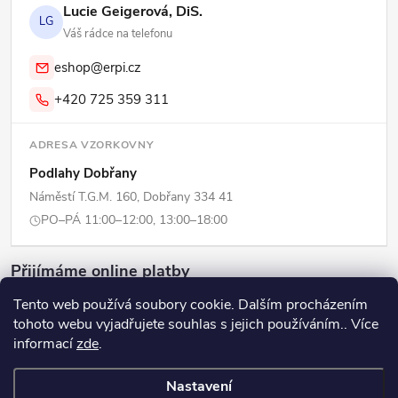
Lucie Geigerová, DiS.
LG
Váš rádce na telefonu
eshop@erpi.cz
+420 725 359 311
ADRESA VZORKOVNY
Podlahy Dobřany
Náměstí T.G.M. 160, Dobřany 334 41
PO–PÁ 11:00–12:00, 13:00–18:00
Přijímáme online platby
Tento web používá soubory cookie. Dalším procházením
tohoto webu vyjadřujete souhlas s jejich používáním.. Více
informací
zde
.
Copyright 2026
ERPI - Domov
. Všechna práva vyhrazena.
Upravit
Nastavení