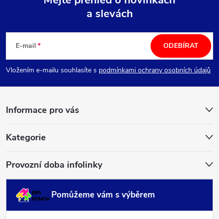
Mějte přehled o novinkách
a slevách
Z
á
E-mail
ODEBÍRAT
p
Vložením e-mailu souhlasíte s
podmínkami ochrany osobních údajů
a
Informace pro vás
t
í
Kategorie
Provozní doba infolinky
Pomůžeme vám s výběrem