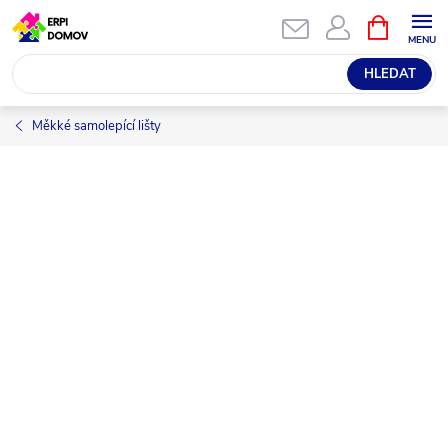
Přejít
NÁKUPNÍ
KOŠÍK
na
obsah
HLEDAT
Měkké samolepící lišty