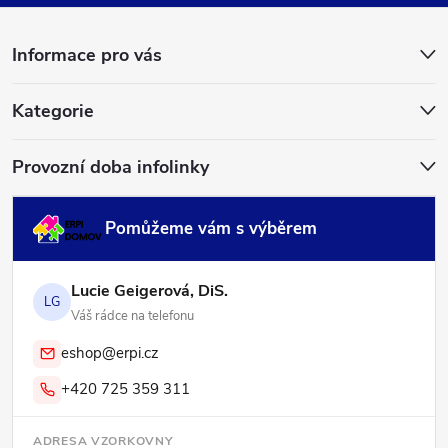
a
Informace pro vás
t
í
Kategorie
Provozní doba infolinky
Pomůžeme vám s výběrem
Lucie Geigerová, DiS.
LG
Váš rádce na telefonu
eshop@erpi.cz
+420 725 359 311
ADRESA VZORKOVNY