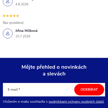
4.8.2026
Bez problémů
Jiřina Míšková
15.7.2026
Mějte přehled o novinkách
a slevách
Z
á
E-mail
ODEBÍRAT
p
Vložením e-mailu souhlasíte s
podmínkami ochrany osobních údajů