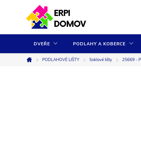
Přejít
na
obsah
DVEŘE
PODLAHY A KOBERCE
PODLAHOVÉ LIŠTY
Soklové lišty
25669 - P
Domů