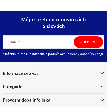
Mějte přehled o novinkách
a slevách
Z
á
E-mail
ODEBÍRAT
p
Vložením e-mailu souhlasíte s
podmínkami ochrany osobních údajů
a
Informace pro vás
t
í
Kategorie
Provozní doba infolinky