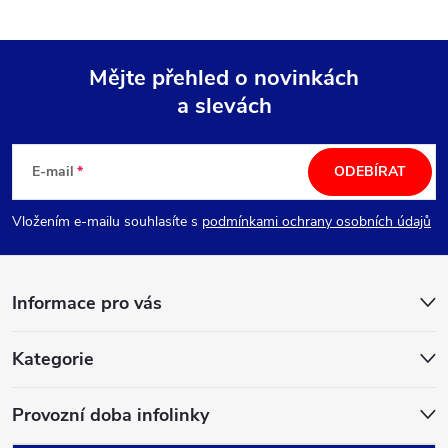
Mějte přehled o novinkách
a slevách
Z
á
E-mail
ODEBÍRAT
p
Vložením e-mailu souhlasíte s
podmínkami ochrany osobních údajů
a
Informace pro vás
t
í
Kategorie
Provozní doba infolinky