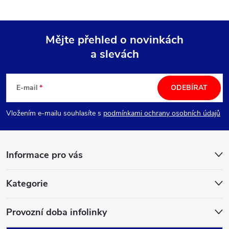
Mějte přehled o novinkách
a slevách
Z
á
E-mail
ODEBÍRAT
p
Vložením e-mailu souhlasíte s
podmínkami ochrany osobních údajů
a
Informace pro vás
t
í
Kategorie
Provozní doba infolinky