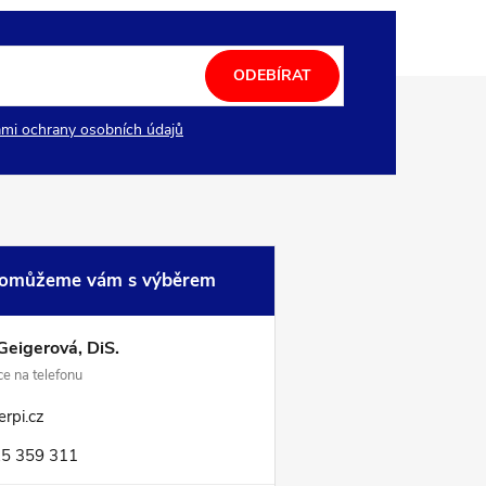
ODEBÍRAT
mi ochrany osobních údajů
omůžeme vám s výběrem
Geigerová, DiS.
e na telefonu
rpi.cz
5 359 311