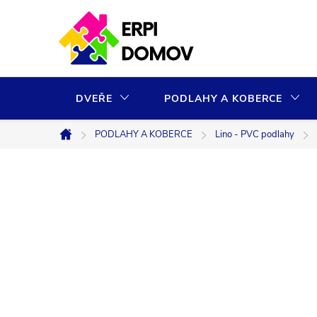
Přejít
na
obsah
DVEŘE
PODLAHY A KOBERCE
PODLAHY A KOBERCE
Lino - PVC podlahy
Domů