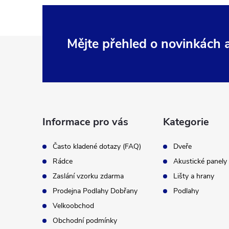
Z
Mějte přehled o novinkách
á
p
a
Informace pro vás
Kategorie
t
Často kladené dotazy (FAQ)
Dveře
Rádce
Akustické panely
í
Zaslání vzorku zdarma
Lišty a hrany
Prodejna Podlahy Dobřany
Podlahy
Velkoobchod
Obchodní podmínky