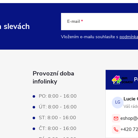
E-mail
a slevách
Vložením e-mailu souhlasíte s
podmínka
Provozní doba
P
infolinky
PO: 8:00 - 16:00
Lucie 
LG
ÚT: 8:00 - 16:00
Váš rádc
ST: 8:00 - 16:00
eshop@e
ČT: 8:00 - 16:00
+420 72