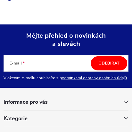
Mějte přehled o novinkách
a slevách
Z
á
E-mail
ODEBÍRAT
p
Vložením e-mailu souhlasíte s
podmínkami ochrany osobních údajů
a
Informace pro vás
t
í
Kategorie