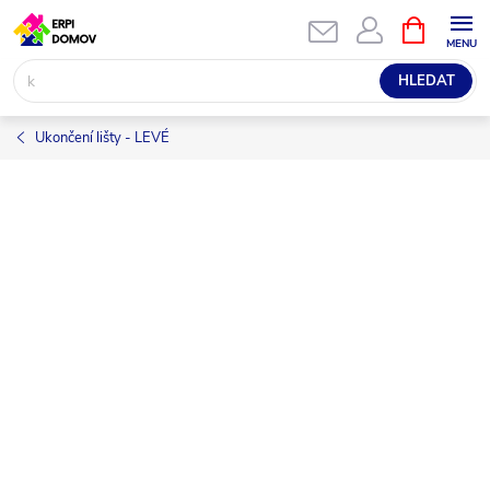
Přejít
NÁKUPNÍ
KOŠÍK
na
obsah
HLEDAT
Ukončení lišty - LEVÉ