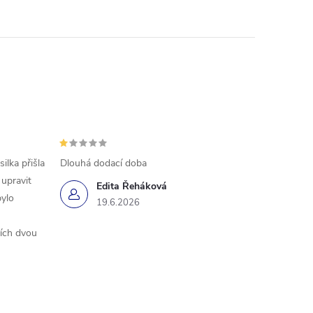
ilka přišla
Dlouhá dodací doba
 upravit
Edita Řeháková
bylo
19.6.2026
ších dvou