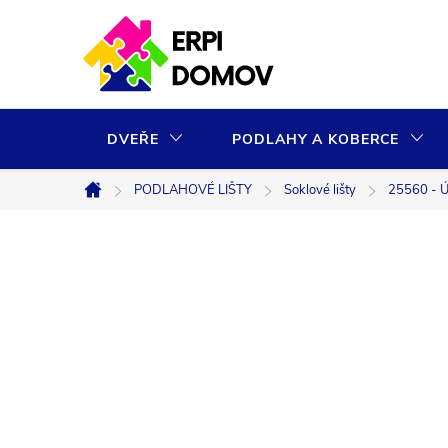
Přejít
na
obsah
DVEŘE
PODLAHY A KOBERCE
PODLAHOVÉ LIŠTY
Soklové lišty
25560 - Ú
Domů