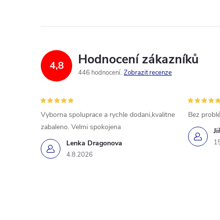
Hodnocení zákazníků
4,8
446 hodnocení
Zobrazit recenze
Vyborna spoluprace a rychle dodani,kvalitne
Bez probl
zabaleno. Velmi spokojena
Ji
1
Lenka Dragonova
4.8.2026