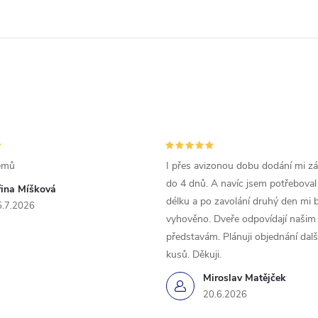
émů
I přes avizonou dobu dodání mi zás
do 4 dnů. A navíc jsem potřeboval
řina Míšková
délku a po zavolání druhý den mi 
5.7.2026
vyhověno. Dveře odpovídají našim
představám. Plánuji objednání dal
kusů. Děkuji.
Miroslav Matějček
20.6.2026