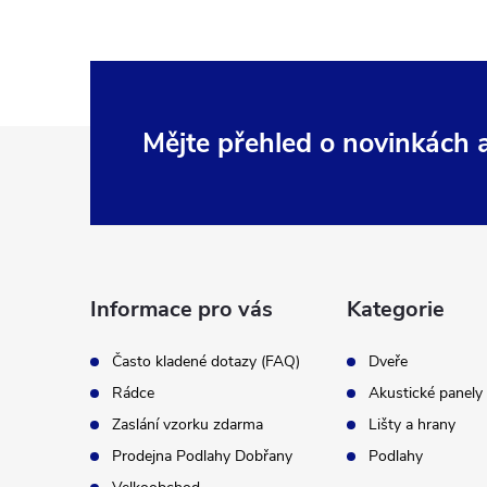
Z
Mějte přehled o novinkách
á
p
a
Informace pro vás
Kategorie
t
Často kladené dotazy (FAQ)
Dveře
Rádce
Akustické panely
í
Zaslání vzorku zdarma
Lišty a hrany
Prodejna Podlahy Dobřany
Podlahy