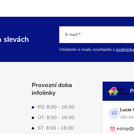
E-mail
a slevách
Vložením e-mailu souhlasíte s
podmínka
Provozní doba
P
infolinky
PO: 8:00 - 16:00
Lucie 
LG
ÚT: 8:00 - 16:00
Váš rádc
ST: 8:00 - 16:00
eshop@e