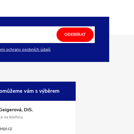
ODEBÍRAT
mi ochrany osobních údajů
omůžeme vám s výběrem
Geigerová, DiS.
e na telefonu
rpi.cz