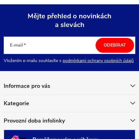
Mějte přehled o novinkách
a slevách
Z
á
E-mail
ODEBÍRAT
p
Vložením e-mailu souhlasíte s
podmínkami ochrany osobních údajů
a
Informace pro vás
t
í
Kategorie
Provozní doba infolinky