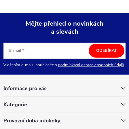
Mějte přehled o novinkách
a slevách
Z
á
E-mail
ODEBÍRAT
p
Vložením e-mailu souhlasíte s
podmínkami ochrany osobních údajů
a
Informace pro vás
t
í
Kategorie
Provozní doba infolinky