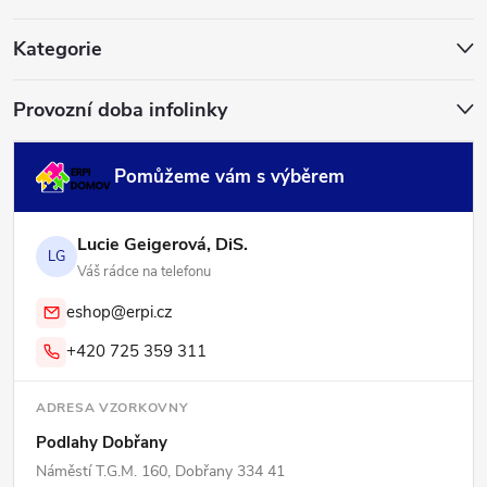
t
í
Kategorie
Provozní doba infolinky
Pomůžeme vám s výběrem
Lucie Geigerová, DiS.
LG
Váš rádce na telefonu
eshop@erpi.cz
+420 725 359 311
ADRESA VZORKOVNY
Podlahy Dobřany
Náměstí T.G.M. 160, Dobřany 334 41