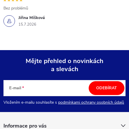
Bez problémů
Jiřina Míšková
15.7.2026
Mějte přehled o novinkách
a slevách
Z
á
E-mail
ODEBÍRAT
p
Vložením e-mailu souhlasíte s
podmínkami ochrany osobních údajů
a
Informace pro vás