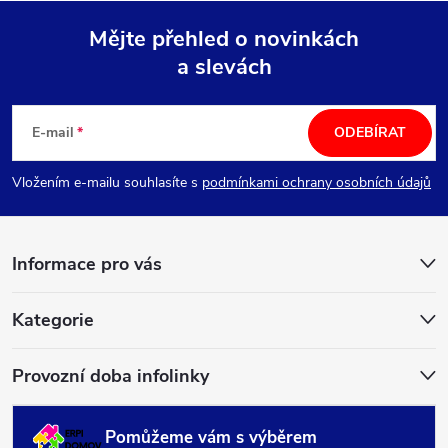
Mějte přehled o novinkách
a slevách
Z
á
E-mail
ODEBÍRAT
p
Vložením e-mailu souhlasíte s
podmínkami ochrany osobních údajů
a
Informace pro vás
t
í
Kategorie
Provozní doba infolinky
Pomůžeme vám s výběrem