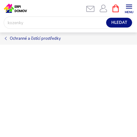
Přejít
NÁKUPNÍ
KOŠÍK
na
obsah
HLEDAT
Ochranné a čistící prostředky