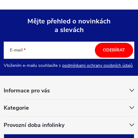
Mějte přehled o novinkách
a slevách
Z
á
E-mail
ODEBÍRAT
p
Vložením e-mailu souhlasíte s
podmínkami ochrany osobních údajů
a
Informace pro vás
t
í
Kategorie
Provozní doba infolinky