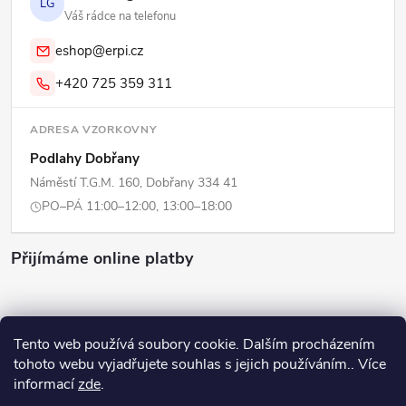
LG
Váš rádce na telefonu
eshop@erpi.cz
+420 725 359 311
ADRESA VZORKOVNY
Podlahy Dobřany
Náměstí T.G.M. 160, Dobřany 334 41
PO–PÁ 11:00–12:00, 13:00–18:00
Přijímáme online platby
Tento web používá soubory cookie. Dalším procházením
tohoto webu vyjadřujete souhlas s jejich používáním.. Více
Copyright 2026
ERPI - Domov
. Všechna práva vyhrazena.
Upravit
informací
zde
.
nastavení cookies