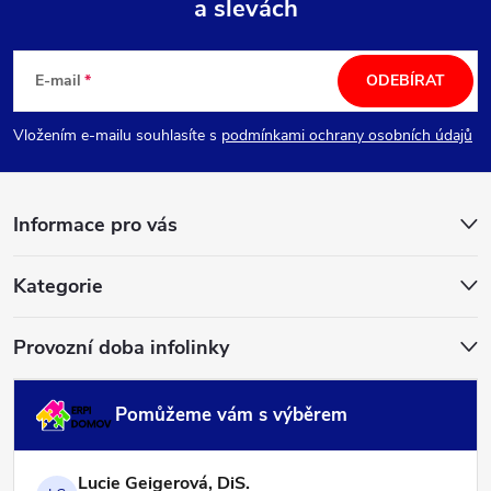
a slevách
Z
á
E-mail
ODEBÍRAT
p
Vložením e-mailu souhlasíte s
podmínkami ochrany osobních údajů
a
Informace pro vás
t
í
Kategorie
Provozní doba infolinky
Pomůžeme vám s výběrem
Lucie Geigerová, DiS.