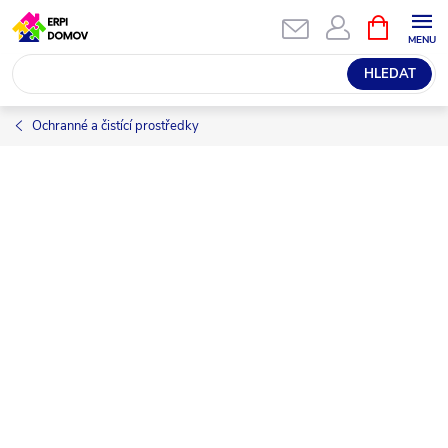
Přejít
NÁKUPNÍ
KOŠÍK
na
obsah
HLEDAT
Ochranné a čistící prostředky