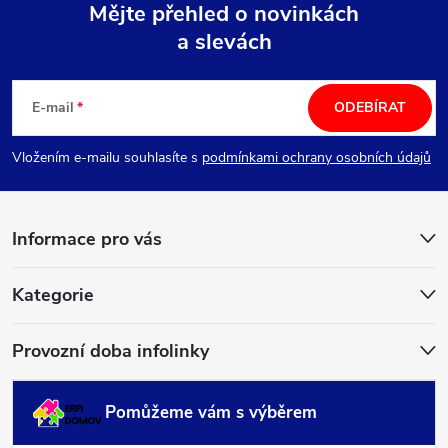
Mějte přehled o novinkách
a slevách
Z
á
E-mail
ODEBÍRAT
p
Vložením e-mailu souhlasíte s
podmínkami ochrany osobních údajů
a
Informace pro vás
t
í
Kategorie
Provozní doba infolinky
Pomůžeme vám s výběrem