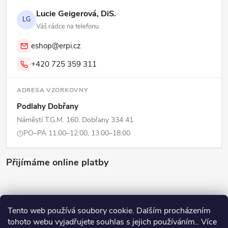
Lucie Geigerová, DiS.
LG
Váš rádce na telefonu
eshop@erpi.cz
+420 725 359 311
ADRESA VZORKOVNY
Podlahy Dobřany
Náměstí T.G.M. 160, Dobřany 334 41
PO–PÁ 11:00–12:00, 13:00–18:00
Přijímáme online platby
Tento web používá soubory cookie. Dalším procházením
tohoto webu vyjadřujete souhlas s jejich používáním.. Více
Copyright 2026
ERPI - Domov
. Všechna práva vyhrazena.
Upravit