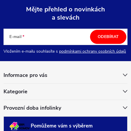
Mějte přehled o novinkách
a slevách
Z
á
E-mail
ODEBÍRAT
p
Vložením e-mailu souhlasíte s
podmínkami ochrany osobních údajů
a
Informace pro vás
t
í
Kategorie
Provozní doba infolinky
Pomůžeme vám s výběrem