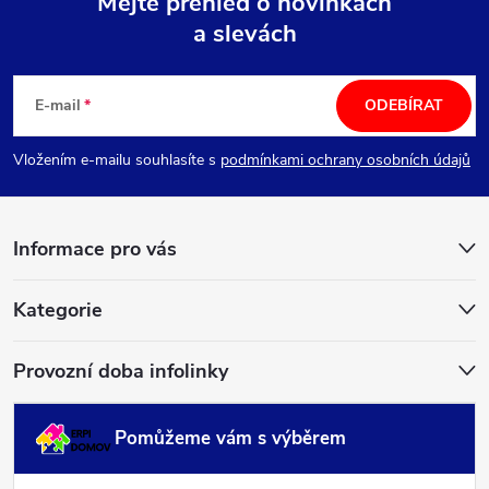
Mějte přehled o novinkách
a slevách
Z
á
E-mail
ODEBÍRAT
p
Vložením e-mailu souhlasíte s
podmínkami ochrany osobních údajů
a
Informace pro vás
t
í
Kategorie
Provozní doba infolinky
Pomůžeme vám s výběrem