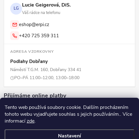
Lucie Geigerová, DiS.
LG
Váš rádce na telefonu
eshop@erpi.cz
+420 725 359 311
ADRESA VZORKOVNY
Podlahy Dobřany
Náměstí T.G.M. 160, Dobřany 334 41
PO–PÁ 11:00–12:00, 13:00–18:00
Přijímáme online platby
Tento web používá soubory cookie. Dalším procházením
tohoto webu vyjadřujete souhlas s jejich používáním.. Více
informací
zde
.
Copyright 2026
ERPI - Domov
. Všechna práva vyhrazena.
Upravit
Nastavení