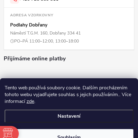
ADRESA VZORKOVNY
Podlahy Dobřany
Náměstí T.G.M. 160, Dobřany 334 41
PO–PÁ 11:00–12:00, 13:00–18:00
Přijímáme online platby
Tento web používá soubory cookie. Dalším procházením
tohoto webu vyjadřujete souhlas s jejich používáním.. Více
Copyright 2026
ERPI - Domov
. Všechna práva vyhrazena.
Upravit
informací
zde
.
nastavení cookies
Nastavení
Vytvořil Shoptet
Souhlasím