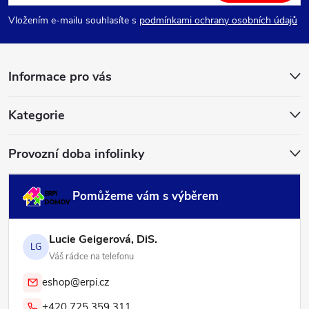
p
Vložením e-mailu souhlasíte s
podmínkami ochrany osobních údajů
a
Informace pro vás
t
í
Kategorie
Provozní doba infolinky
Pomůžeme vám s výběrem
Lucie Geigerová, DiS.
LG
Váš rádce na telefonu
eshop@erpi.cz
+420 725 359 311