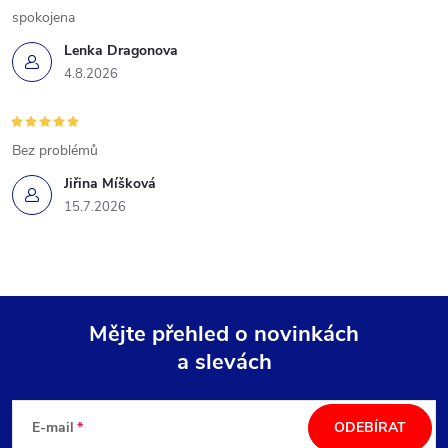
spokojena
Lenka Dragonova
4.8.2026
Bez problémů
Jiřina Míšková
15.7.2026
Mějte přehled o novinkách
a slevách
Z
á
E-mail
ODEBÍRAT