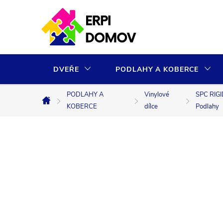
Přejít
na
obsah
DVEŘE
PODLAHY A KOBERCE
PODLAHY A
Vinylové
SPC RIG
Domů
KOBERCE
dílce
Podlahy