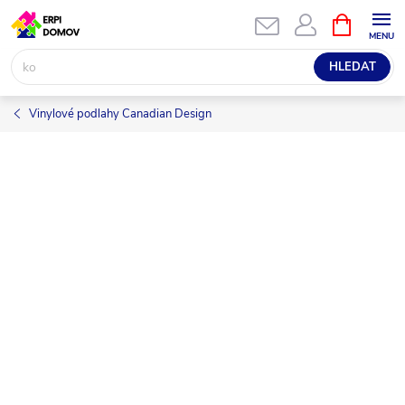
Přejít
NÁKUPNÍ
KOŠÍK
na
obsah
HLEDAT
Vinylové podlahy Canadian Design