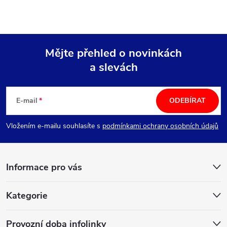
Mějte přehled o novinkách
a slevách
Z
á
E-mail
ODEBÍRAT
p
Vložením e-mailu souhlasíte s
podmínkami ochrany osobních údajů
a
Informace pro vás
t
í
Kategorie
Provozní doba infolinky