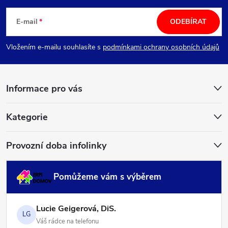
á
E-mail
ODEBÍRAT
p
Vložením e-mailu souhlasíte s
podmínkami ochrany osobních údajů
a
Informace pro vás
t
í
Kategorie
Provozní doba infolinky
Pomůžeme vám s výběrem
Lucie Geigerová, DiS.
LG
Váš rádce na telefonu