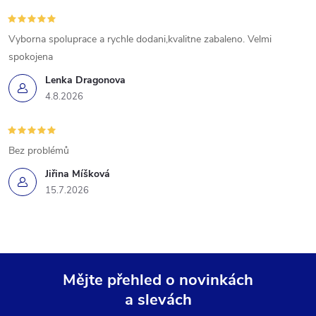
Vyborna spoluprace a rychle dodani,kvalitne zabaleno. Velmi
spokojena
Lenka Dragonova
4.8.2026
Bez problémů
Jiřina Míšková
15.7.2026
Mějte přehled o novinkách
a slevách
Z