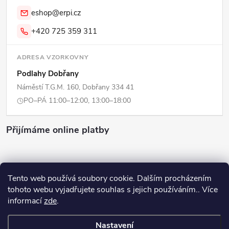
eshop@erpi.cz
+420 725 359 311
ADRESA VZORKOVNY
Podlahy Dobřany
Náměstí T.G.M. 160, Dobřany 334 41
PO–PÁ 11:00–12:00, 13:00–18:00
Přijímáme online platby
Tento web používá soubory cookie. Dalším procházením
tohoto webu vyjadřujete souhlas s jejich používáním.. Více
Copyright 2026
ERPI - Domov
. Všechna práva vyhrazena.
Upravit
informací
zde
.
nastavení cookies
Nastavení
Vytvořil Shoptet