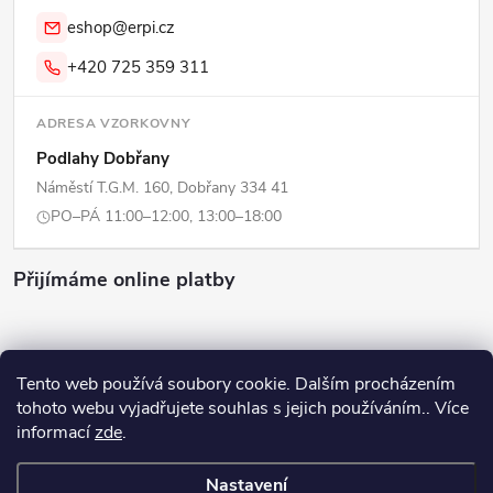
eshop@erpi.cz
+420 725 359 311
ADRESA VZORKOVNY
Podlahy Dobřany
Náměstí T.G.M. 160, Dobřany 334 41
PO–PÁ 11:00–12:00, 13:00–18:00
Přijímáme online platby
Tento web používá soubory cookie. Dalším procházením
tohoto webu vyjadřujete souhlas s jejich používáním.. Více
Copyright 2026
ERPI - Domov
. Všechna práva vyhrazena.
Upravit
informací
zde
.
nastavení cookies
Nastavení
Vytvořil Shoptet