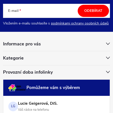
á
E-mail
ODEBÍRAT
p
Vložením e-mailu souhlasíte s
podmínkami ochrany osobních údajů
a
Informace pro vás
t
í
Kategorie
Provozní doba infolinky
Pomůžeme vám s výběrem
Lucie Geigerová, DiS.
LG
Váš rádce na telefonu