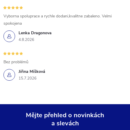
Vyborna spoluprace a rychle dodani,kvalitne zabaleno. Velmi
spokojena
Lenka Dragonova
4.8.2026
Bez problémů
Jiřina Míšková
15.7.2026
Mějte přehled o novinkách
a slevách
Z