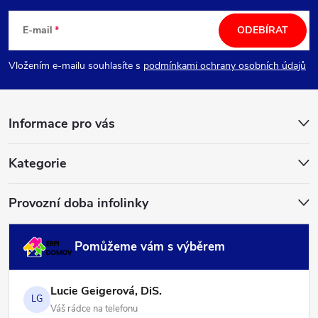
á
E-mail
ODEBÍRAT
p
Vložením e-mailu souhlasíte s
podmínkami ochrany osobních údajů
a
Informace pro vás
t
í
Kategorie
Provozní doba infolinky
Pomůžeme vám s výběrem
Lucie Geigerová, DiS.
LG
Váš rádce na telefonu