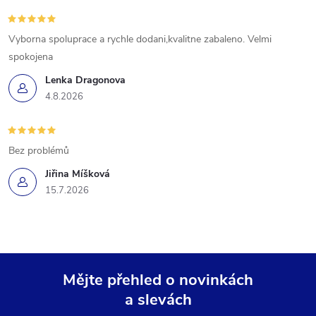
Vyborna spoluprace a rychle dodani,kvalitne zabaleno. Velmi
spokojena
Lenka Dragonova
4.8.2026
Bez problémů
Jiřina Míšková
15.7.2026
Mějte přehled o novinkách
a slevách
Z