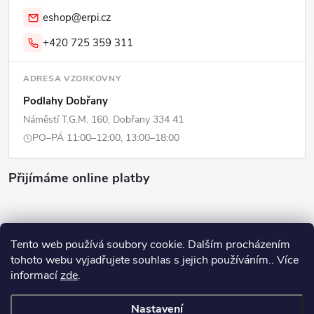
eshop@erpi.cz
+420 725 359 311
ADRESA VZORKOVNY
Podlahy Dobřany
Náměstí T.G.M. 160, Dobřany 334 41
PO–PÁ 11:00–12:00, 13:00–18:00
Přijímáme online platby
Tento web používá soubory cookie. Dalším procházením
tohoto webu vyjadřujete souhlas s jejich používáním.. Více
Copyright 2026
ERPI - Domov
. Všechna práva vyhrazena.
Upravit
informací
zde
.
nastavení cookies
Nastavení
Vytvořil Shoptet