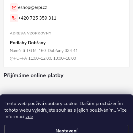
eshop@erpi.cz
+420 725 359 311
ADRESA VZORKOVNY
Podlahy Dobřany
Náměstí T.G.M. 160, Dobřany 334 41
PO–PÁ 11:00–12:00, 13:00–18:00
Přijímáme online platby
Tento web používá soubory cookie. Dalším procházením
tohoto webu vyjadřujete souhlas s jejich používáním.. Více
Copyright 2026
ERPI - Domov
. Všechna práva vyhrazena.
Upravit
informací
zde
.
nastavení cookies
Nastavení
Vytvořil Shoptet