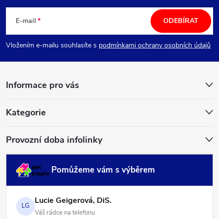
á
E-mail
ODEBÍRAT
p
Vložením e-mailu souhlasíte s
podmínkami ochrany osobních údajů
a
Informace pro vás
t
í
Kategorie
Provozní doba infolinky
Pomůžeme vám s výběrem
Lucie Geigerová, DiS.
LG
Váš rádce na telefonu