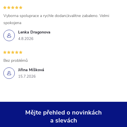
Vyborna spoluprace a rychle dodani,kvalitne zabaleno. Velmi
spokojena
Lenka Dragonova
4.8.2026
Bez problémů
Jiřina Míšková
15.7.2026
Mějte přehled o novinkách
a slevách
Z