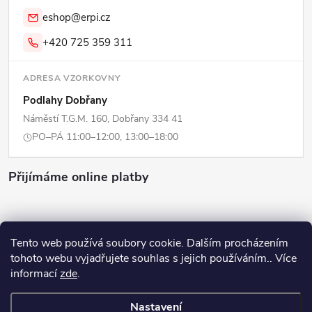
eshop@erpi.cz
+420 725 359 311
ADRESA VZORKOVNY
Podlahy Dobřany
Náměstí T.G.M. 160, Dobřany 334 41
PO–PÁ 11:00–12:00, 13:00–18:00
Přijímáme online platby
Tento web používá soubory cookie. Dalším procházením
tohoto webu vyjadřujete souhlas s jejich používáním.. Více
Copyright 2026
ERPI - Domov
. Všechna práva vyhrazena.
Upravit
informací
zde
.
nastavení cookies
Nastavení
Vytvořil Shoptet