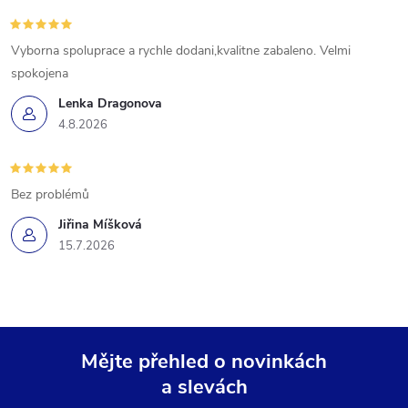
Vyborna spoluprace a rychle dodani,kvalitne zabaleno. Velmi
spokojena
Lenka Dragonova
4.8.2026
Bez problémů
Jiřina Míšková
15.7.2026
Mějte přehled o novinkách
a slevách
Z