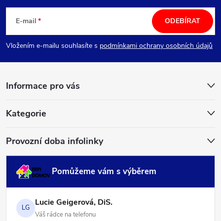
á
E-mail
ODEBÍRAT
p
Vložením e-mailu souhlasíte s
podmínkami ochrany osobních údajů
a
Informace pro vás
t
í
Kategorie
Provozní doba infolinky
Pomůžeme vám s výběrem
Lucie Geigerová, DiS.
LG
Váš rádce na telefonu