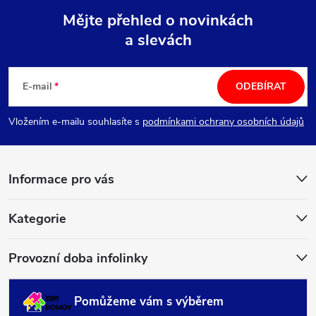
Mějte přehled o novinkách
a slevách
Z
á
E-mail
ODEBÍRAT
p
Vložením e-mailu souhlasíte s
podmínkami ochrany osobních údajů
a
Informace pro vás
t
í
Kategorie
Provozní doba infolinky
Pomůžeme vám s výběrem