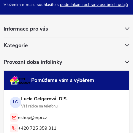
p
Vložením e-mailu souhlasíte s
podmínkami ochrany osobních údajů
a
Informace pro vás
t
í
Kategorie
Provozní doba infolinky
Pomůžeme vám s výběrem
Lucie Geigerová, DiS.
LG
Váš rádce na telefonu
eshop@erpi.cz
+420 725 359 311