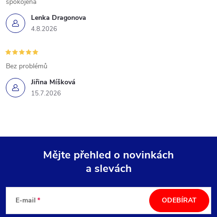
spokojena
Lenka Dragonova
4.8.2026
Bez problémů
Jiřina Míšková
15.7.2026
Mějte přehled o novinkách
a slevách
Z
á
E-mail
ODEBÍRAT