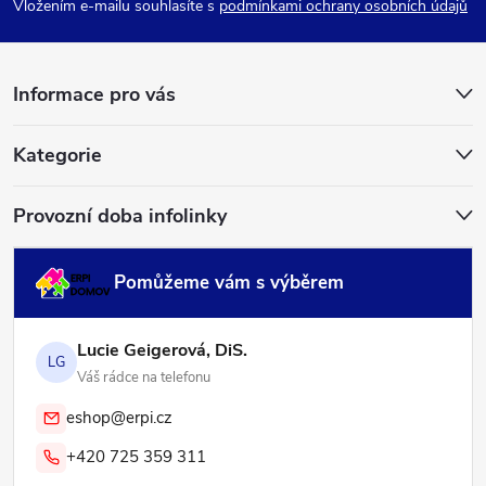
p
Vložením e-mailu souhlasíte s
podmínkami ochrany osobních údajů
a
Informace pro vás
t
í
Kategorie
Provozní doba infolinky
Pomůžeme vám s výběrem
Lucie Geigerová, DiS.
LG
Váš rádce na telefonu
eshop@erpi.cz
+420 725 359 311