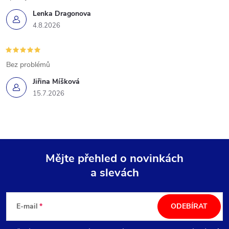
Lenka Dragonova
4.8.2026
Bez problémů
Jiřina Míšková
15.7.2026
Mějte přehled o novinkách
a slevách
Z
á
E-mail
ODEBÍRAT