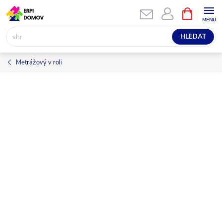
Přejít
NÁKUPNÍ
KOŠÍK
na
obsah
HLEDAT
Metrážový v roli