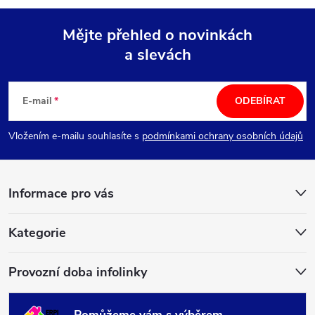
Mějte přehled o novinkách
a slevách
Z
á
E-mail
ODEBÍRAT
p
Vložením e-mailu souhlasíte s
podmínkami ochrany osobních údajů
a
Informace pro vás
t
í
Kategorie
Provozní doba infolinky