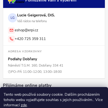
Pomůžeme vám s výběrem
Lucie Geigerová, DiS.
LG
Váš rádce na telefonu
eshop@erpi.cz
+420 725 359 311
ADRESA VZORKOVNY
Podlahy Dobřany
Náměstí T.G.M. 160, Dobřany 334 41
PO–PÁ 11:00–12:00, 13:00–18:00
Přijímáme online platby
Tento web používá soubory cookie. Dalším procházením
tohoto webu vyjadřujete souhlas s jejich používáním.. Více
informací
zde
.