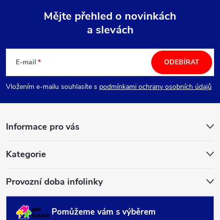
Mějte přehled o novinkách
a slevách
Z
á
E-mail
ODEBÍRAT
p
Vložením e-mailu souhlasíte s
podmínkami ochrany osobních údajů
a
Informace pro vás
t
í
Kategorie
Provozní doba infolinky
Pomůžeme vám s výběrem