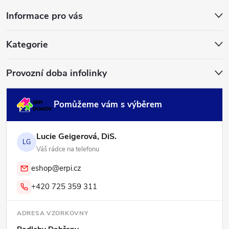
a
Informace pro vás
t
í
Kategorie
Provozní doba infolinky
Pomůžeme vám s výběrem
Lucie Geigerová, DiS.
LG
Váš rádce na telefonu
eshop@erpi.cz
+420 725 359 311
ADRESA VZORKOVNY