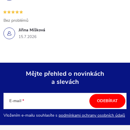
Bez problémů
Jiřina Míšková
15.7.2026
Mějte přehled o novinkách
a slevách
Z
á
E-mail
ODEBÍRAT
p
Vložením e-mailu souhlasíte s
podmínkami ochrany osobních údajů