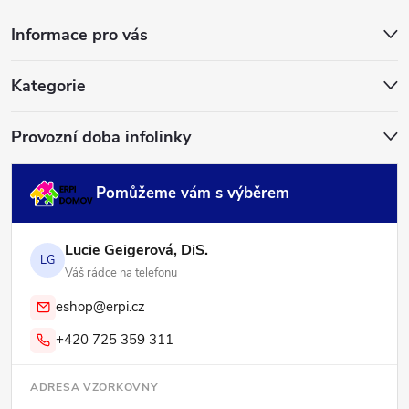
a
Informace pro vás
t
í
Kategorie
Provozní doba infolinky
Pomůžeme vám s výběrem
Lucie Geigerová, DiS.
LG
Váš rádce na telefonu
eshop@erpi.cz
+420 725 359 311
ADRESA VZORKOVNY