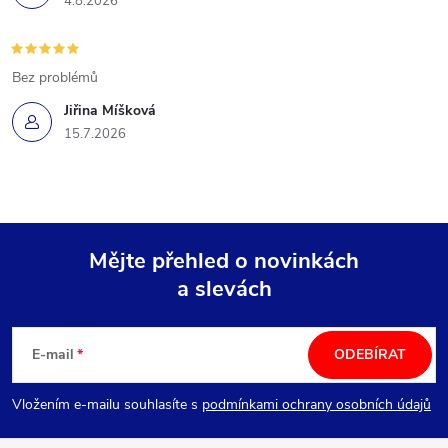
4.8.2026
Bez problémů
Jiřina Míšková
15.7.2026
Mějte přehled o novinkách
a slevách
Z
á
E-mail
ODEBÍRAT
p
Vložením e-mailu souhlasíte s
podmínkami ochrany osobních údajů