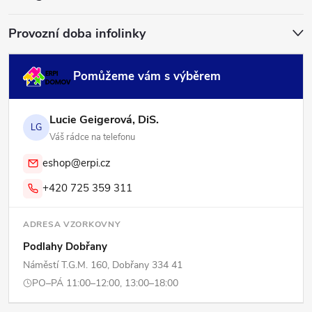
í
Provozní doba infolinky
Pomůžeme vám s výběrem
Lucie Geigerová, DiS.
LG
Váš rádce na telefonu
eshop@erpi.cz
+420 725 359 311
ADRESA VZORKOVNY
Podlahy Dobřany
Náměstí T.G.M. 160, Dobřany 334 41
PO–PÁ 11:00–12:00, 13:00–18:00