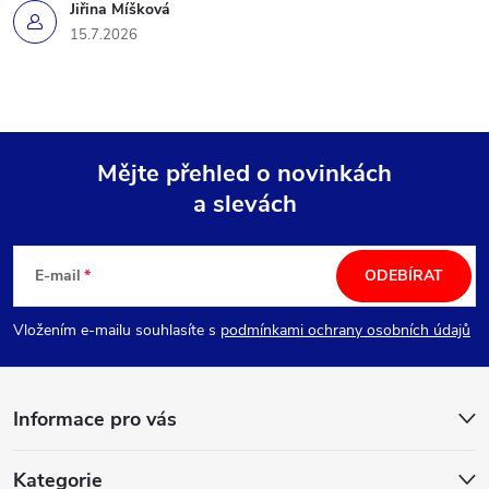
Jiřina Míšková
15.7.2026
Mějte přehled o novinkách
a slevách
Z
á
E-mail
ODEBÍRAT
p
Vložením e-mailu souhlasíte s
podmínkami ochrany osobních údajů
a
Informace pro vás
t
Kategorie