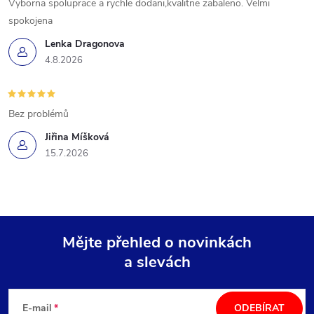
Vyborna spoluprace a rychle dodani,kvalitne zabaleno. Velmi
spokojena
Lenka Dragonova
4.8.2026
Bez problémů
Jiřina Míšková
15.7.2026
Mějte přehled o novinkách
a slevách
Z
á
E-mail
ODEBÍRAT