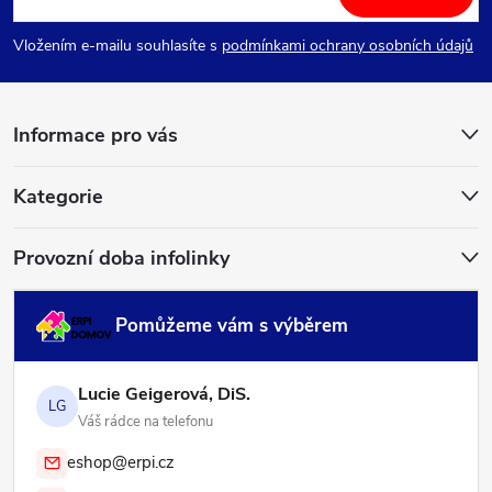
p
Vložením e-mailu souhlasíte s
podmínkami ochrany osobních údajů
a
Informace pro vás
t
í
Kategorie
Provozní doba infolinky
Pomůžeme vám s výběrem
Lucie Geigerová, DiS.
LG
Váš rádce na telefonu
eshop@erpi.cz