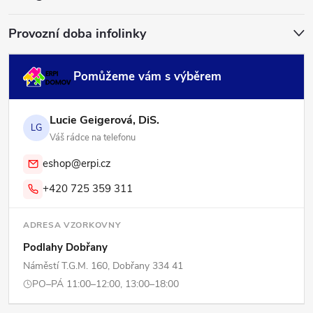
í
Provozní doba infolinky
Pomůžeme vám s výběrem
Lucie Geigerová, DiS.
LG
Váš rádce na telefonu
eshop@erpi.cz
+420 725 359 311
ADRESA VZORKOVNY
Podlahy Dobřany
Náměstí T.G.M. 160, Dobřany 334 41
PO–PÁ 11:00–12:00, 13:00–18:00