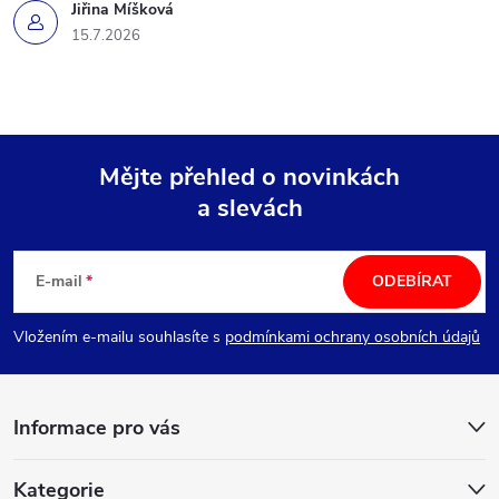
Jiřina Míšková
15.7.2026
Mějte přehled o novinkách
a slevách
Z
á
E-mail
ODEBÍRAT
p
Vložením e-mailu souhlasíte s
podmínkami ochrany osobních údajů
a
Informace pro vás
t
Kategorie